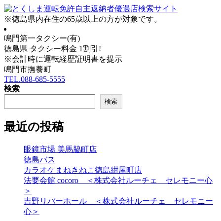
※
徳島県内在住
の
65歳以上の方
が対象です。
鳴門第一タクシー(有)
徳島県 タクシー料金 1割引!
※会計時に運転経歴証明書を提示
鳴門市撫養町
TEL.088-685-5555
検索
検索
最近の投稿
眼鏡市場 美馬脇町店
徳島バス
カラオケまねきねこ徳島紺屋町店
法要会館 cocoro ＜株式会社ルーチェ セレモニー心
＞
吉野リバーホール ＜株式会社ルーチェ セレモニー
心＞