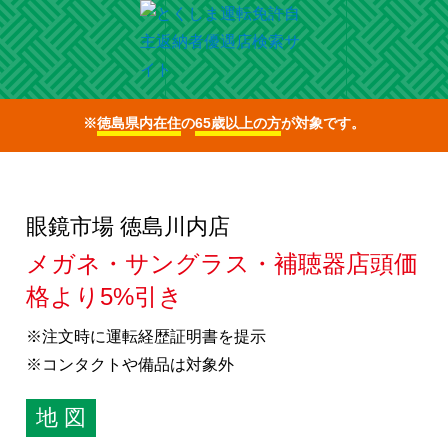
※
徳島県内在住
の
65歳以上の方
が対象です。
眼鏡市場 徳島川内店
メガネ・サングラス・補聴器店頭価
格より5%引き
※注文時に運転経歴証明書を提示
※コンタクトや備品は対象外
地 図