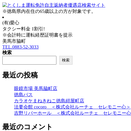
※
徳島県内在住
の
65歳以上の方
が対象です。
(有)愛心
タクシー料金 1割引!
※会計時に運転経歴証明書を提示
美馬市脇町
TEL.0883-52-3033
検索
検索
最近の投稿
眼鏡市場 美馬脇町店
徳島バス
カラオケまねきねこ徳島紺屋町店
法要会館 cocoro ＜株式会社ルーチェ セレモニー心＞
吉野リバーホール ＜株式会社ルーチェ セレモニー心
最近のコメント