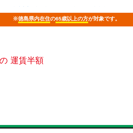
※
徳島県内在住
の
65歳以上の方
が対象です。
の 運賃半額