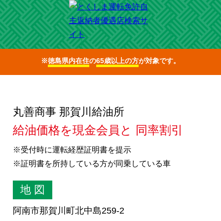
※
徳島県内在住
の
65歳以上の方
が対象です。
丸善商事 那賀川給油所
給油価格を現金会員と 同率割引
※受付時に運転経歴証明書を提示
※証明書を所持している方が同乗している車
地 図
阿南市那賀川町北中島259-2