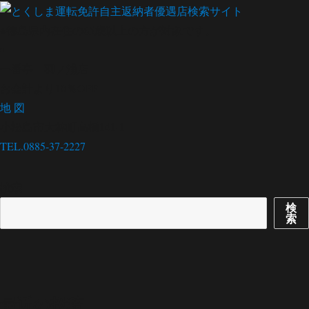
※
徳島県内在住
の
65歳以上の方
が対象です。
一番亭 羽ノ浦店
お会計より10％OFF
地 図
小松島市大林町高橋141-1
TEL.0885-37-2227
検索
検
索
最近の投稿