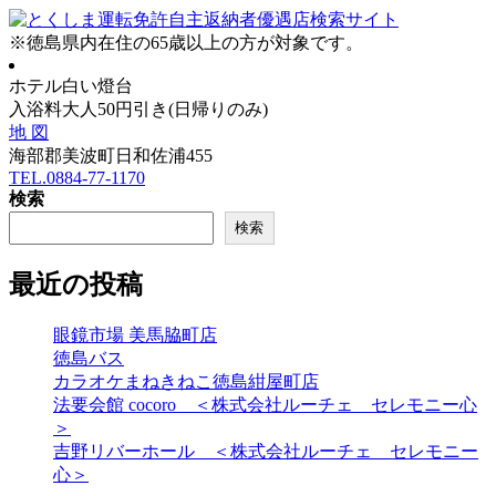
※
徳島県内在住
の
65歳以上の方
が対象です。
ホテル白い燈台
入浴料大人50円引き(日帰りのみ)
地 図
海部郡美波町日和佐浦455
TEL.0884-77-1170
検索
検索
最近の投稿
眼鏡市場 美馬脇町店
徳島バス
カラオケまねきねこ徳島紺屋町店
法要会館 cocoro ＜株式会社ルーチェ セレモニー心
＞
吉野リバーホール ＜株式会社ルーチェ セレモニー
心＞