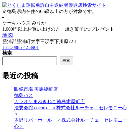
※
徳島県内在住
の
65歳以上の方
が対象です。
ケーキハウス みりか
1,000円以上お買い上げの方、焼き菓子1つプレゼント
地 図
勝浦郡勝浦町大字三渓字下川原72-1
TEL.0885-42-3901
検索
検索
最近の投稿
眼鏡市場 美馬脇町店
徳島バス
カラオケまねきねこ徳島紺屋町店
法要会館 cocoro ＜株式会社ルーチェ セレモニー心
＞
吉野リバーホール ＜株式会社ルーチェ セレモニー
心＞