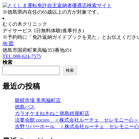
※
徳島県内在住
の
65歳以上の方
が対象です。
むくの木クリニック
デイサービス 1日無料体験(食事付き)
※予約時に「免許返納ガイドブックを見た」とお伝えくださ
地 図
徳島市国府町東高輪353番地の1
TEL.088-624-7575
検索
検索
最近の投稿
眼鏡市場 美馬脇町店
徳島バス
カラオケまねきねこ徳島紺屋町店
法要会館 cocoro ＜株式会社ルーチェ セレモニー心＞
吉野リバーホール ＜株式会社ルーチェ セレモニー心